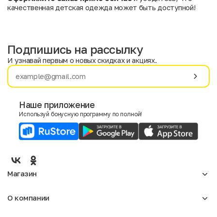
качественная детская одежда может быть доступной!
Подпишись на рассылку
И узнавай первым о новых скидках и акциях.
Имя
Фамилия
Наше приложение
Используй бонусную программу по полной!
E-mail
Пол
Мужской
Женский
Магазин
Согласие на получение чеков по электронной почте
Женское
О компании
Мужское
Аксессуары
О нас