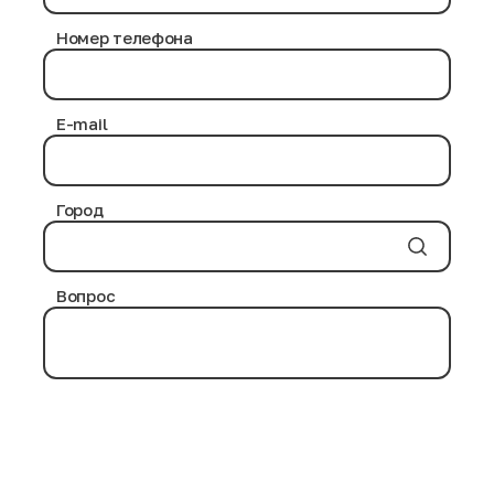
в процессе дезинфекции нами используются
проверенные химические средства, не приносящие
Номер телефона
никакого вреда здоровью человека.
Антибактериальная обработка выполняется на
протяжении нескольких часов. Современные
дезинфицирующие вещества и воздействие
E-mail
повышенных температурных режимов уничтожают
возможные инфекции и паразитов на товарных
позициях.
Город
Вопрос