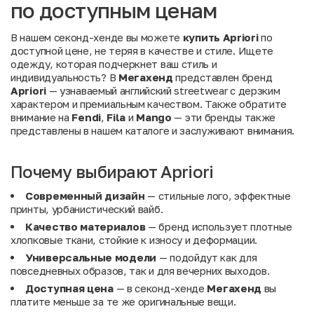
по доступным ценам
В нашем секонд-хенде вы можете
купить Apriori
по
доступной цене, не теряя в качестве и стиле. Ищете
одежду, которая подчеркнет ваш стиль и
индивидуальность? В
Мегахенд
представлен бренд
Apriori
— узнаваемый английский streetwear с дерзким
характером и премиальным качеством. Также обратите
внимание на
Fendi
,
Fila
и
Mango
— эти бренды также
представлены в нашем каталоге и заслуживают внимания.
Почему выбирают Apriori
Современный дизайн
— стильные лого, эффектные
принты, урбанистический вайб.
Качество материалов
— бренд использует плотные
хлопковые ткани, стойкие к износу и деформации.
Универсальные модели
— подойдут как для
повседневных образов, так и для вечерних выходов.
Доступная цена
— в секонд-хенде
Мегахенд
вы
платите меньше за те же оригинальные вещи.