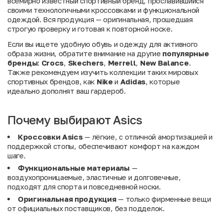
всемирно известный спортивный бренд, прославившийся
своими технологичными кроссовками и функциональной
одеждой. Вся продукция — оригинальная, прошедшая
строгую проверку и готовая к повторной носке.
Если вы ищете удобную обувь и одежду для активного
образа жизни, обратите внимание на другие
популярные
бренды
:
Crocs
,
Skechers
,
Merrell
,
New Balance
.
Также рекомендуем изучить коллекции таких мировых
спортивных брендов, как
Nike
и
Adidas
, которые
идеально дополнят ваш гардероб.
Почему выбирают Asics
Кроссовки Asics
— лёгкие, с отличной амортизацией и
поддержкой стопы, обеспечивают комфорт на каждом
шаге.
Функциональные материалы
—
воздухопроницаемые, эластичные и долговечные,
подходят для спорта и повседневной носки.
Оригинальная продукция
— только фирменные вещи
от официальных поставщиков, без подделок.