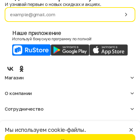
И узнавай первым о новых скидках и акциях.
Имя
Фамилия
Наше приложение
Используй бонусную программу по полной!
E-mail
Пол
Мужской
Женский
Магазин
Согласие на получение чеков по электронной почте
Женское
О компании
Мужское
Аксессуары
О нас
Детское
Сотрудничество
Отзывы
Блог
Оптовикам
Вакансии
Помощь
Москва
Арендодателям
Магазины
Мы используем cookie-файлы.
Реклама
Доставка и оплата
Бонусная программа