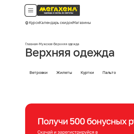
Условия пользования
Политика конфиденциальности
Смотреть все даты
©️ Мегахенд 2026. Все права защищены.
Курск
Календарь скидок
Магазины
Москва
Главная
-
Мужское
-
Верхняя одежда
Верхняя одежда
Ветровки
Жилеты
Куртки
Пальто