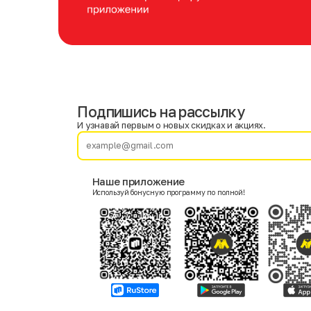
Подпишись на рассылку
Имя
Фамилия
И узнавай первым о новых скидках и акциях.
E-mail
Наше приложение
Используй бонусную программу по полной!
Пол
Мужской
Женский
Согласие на получение чеков по электронной почте