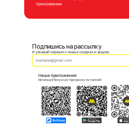
Подпишись на рассылку
Имя
Фамилия
И узнавай первым о новых скидках и акциях.
E-mail
Наше приложение
Используй бонусную программу по полной!
Пол
Мужской
Женский
Согласие на получение чеков по электронной почте