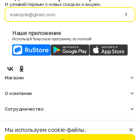
И узнавай первым о новых скидках и акциях.
Имя
Фамилия
Наше приложение
Используй бонусную программу по полной!
E-mail
Пол
Мужской
Женский
Магазин
Согласие на получение чеков по электронной почте
Женское
О компании
Мужское
Аксессуары
О нас
Детское
Сотрудничество
Отзывы
Блог
Оптовикам
Вакансии
Помощь
Москва
Арендодателям
Магазины
Мы используем cookie-файлы.
Реклама
Доставка и оплата
Бонусная программа